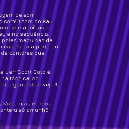
gem de som....
r o som!O som do Ray
 som de máquinas e
sy e na seqüência,
da pelas máquinas da
m casais para perto do
e de cantores que
! Jeff Scott Soto é
 na técnica, no
 a gente de inveja !!
z Vous, mas eu e os
antera só amanhã...