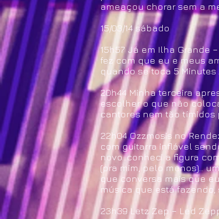
ameaçou chorar sem a me
15/03/14 sábado
15h57 Já em Ilha Grande – 
fez com que eu e meus am
quando se toca 5 Minutes 
20h44 Minha terceira apres
escolher o que não coloca
cantores nem tão tímidos 
22h04 Ozzmosis no Rendez 
com guitarra inflável se
novo...conheci a figura co
(pra mim, pelo menos)... 
que conversa mais que eu (
música que está fazendo, 
23h39 Letz Zep – Led Zepp