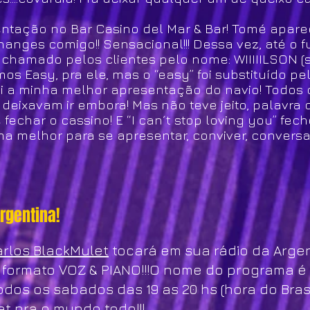
entação no Bar Casino del Mar & Bar! Tomé apar
anges comigo!! Sensacional!!! Dessa vez, até o f
hamado pelos clientes pelo nome: WIIIIILSON (si
os Easy, pra ele, mas o “easy” foi substituído pel
a foi a minha melhor apresentação do navio! Todo
eixavam ir embora! Mas não teve jeito, palavra 
char o cassino! E “I can´t stop loving you” fech
ima melhor para se apresentar, conviver, convers
rgentina!
rlos BlackMulet
tocará em sua rádio da Arge
 formato VOZ & PIANO!!!O nome do programa é "
odos os sabados das 19 as 20 hs (hora do Brasi
et pra o mundo todo!!!