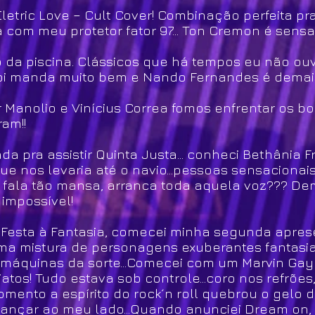
 Eletric Love – Cult Cover! Combinação perfeita p
 com meu protetor fator 97... Ton Cremon é sensa
 da piscina. Clássicos que há tempos eu não ou
Fabi manda muito bem e Nando Fernandes é demai
sar Manolio e Vinícius Correa fomos enfrentar os 
ram!!
a pra assistir Quinta Justa... conheci Bethânia F
 que nos levaria até o navio...pessoas sensacionai
ala tão mansa, arranca toda aquela voz??? Dema
impossível!
Festa à Fantasia, comecei minha segunda apres
 uma mistura de personagens exuberantes fantas
 máquinas da sorte...Comecei com um Marvin Ga
atos! Tudo estava sob controle...coro nos refrões,
omento a espírito do rock´n roll quebrou o gelo 
dançar ao meu lado...Quando anunciei Dream on,