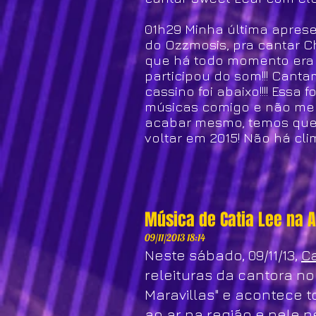
01h29 Minha última apres
do Ozzmosis, pra cantar Ch
que há todo momento era c
participou do som!!! Cantam
cassino foi abaixo!!!! Ess
músicas comigo e não me d
acabar mesmo, temos que fe
voltar em 2015! Não há cl
Música de Catia Lee na A
09/11/2013 18:14
Neste sábado, 09/11/13,
Ca
releituras da cantora no
Maravillas" e acontece t
ao ar na região e pele n