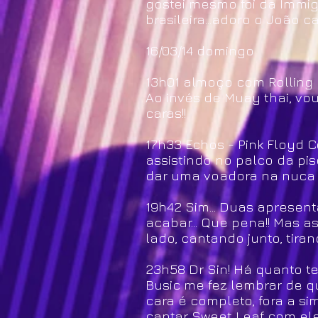
gostei mesmo foi da Immig
brasileira...adoro o João ca
16/03/14 domingo
13h01 almoço com Rolling S
Ao invés de Muay thai, vo
caras!!
17h33 Echos - Pink Floyd 
assistindo no palco da pis
dar uma voadora na nuca d
19h42 Sim... Duas apresent
acabar... Que pena!! Mas
lado, cantando junto, tiran
23h58 Dr Sin! Há quanto t
Busic me fez lembrar de qu
cara é completo, fora a si
cantar Sweet Leaf com eles