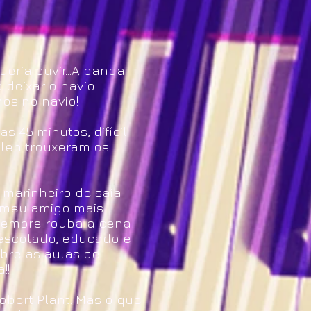
eria ouvir...A banda
 deixar o navio
mos no navio!
 45 minutos, difícil
alen trouxeram os
 marinheiro de saia
o meu amigo mais
o sempre rouba a cena
 descolado, educado e
obre as aulas de
!!
obert Plant. Mas o que