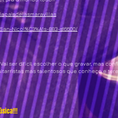
iapaisdelasmaravillas
San-Nicol%C3%A1s-883-s16600/
 Vai ser difícil escolher o que gravar, mas co
itarristas mas talentosos que conheço e tere
sica!!!