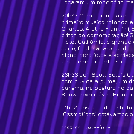
Tocaram um repertório mai
20h43 Minha primeira apre
primeira música rolando e
Charles, Aretha Franklin 
gritos de comemoração! S
Hotel Califórnia, o grand
sorte, foi desaparecendo.
piano, para fotos e sorri
aparecem quando você toc
23h33 Jeff Scott Soto´s Qu
sem dúvida alguma, um dos
carisma, na postura no pa
Show inexplicável! Hipnoti
01h02 Unscarred – Tributo
“Ozzmóticos” estávamos em
14/03/14 sexta-feira