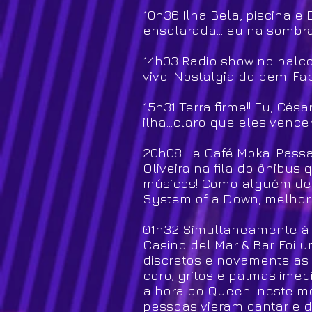
10h36 Ilha Bela, piscina e
ensolarada... eu na sombra
14h03 Radio show no palco
vivo! Nostalgia do bem! 
15h31 Terra firme!! Eu, Cé
ilha...claro que eles vence
20h08 Le Café Moka. Passad
Oliveira na fila do ônibus
músicos! Como alguém de f
System of a Down, melhor 
01h32 Simultaneamente à 
Casino del Mar & Bar. Foi
discretos e novamente as
coro, gritos e palmas imedi
a hora do Queen...neste m
pessoas vieram cantar e 