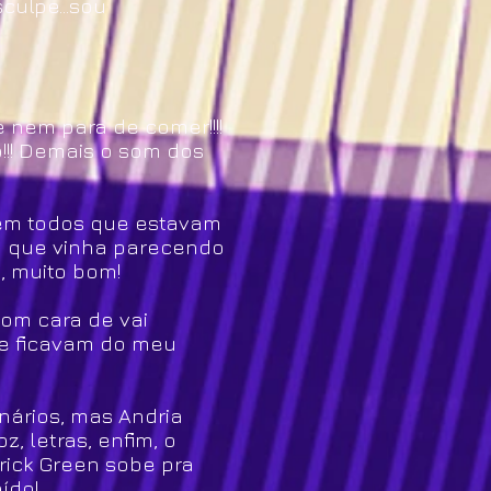
culpe...sou
e nem para de comer!!!!
!!! Demais o som dos
 em todos que estavam
ixo que vinha parecendo
, muito bom!
com cara de vai
 e ficavam do meu
nários, mas Andria
, letras, enfim, o
rrick Green sobe pra
ído!