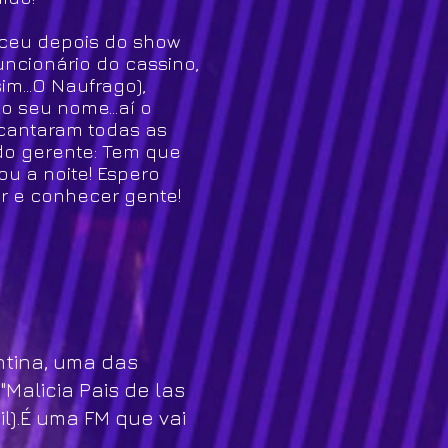
eceu depois do show
uncionário do cassino,
m...O Naufrago),
o seu nome...aí o
s cantaram todas as
do gerente: Tem que
ou a noite! Espero
ar e conhecer gente!
ntina, uma das
Malicia Pais de las
l).É uma FM que vai