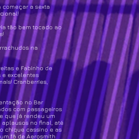
ra começar a sexta
cional!
via tão bem tocado ao
s!
borrachudos na
reitas e Fabinho de
s e excelentes
is! Cranberries,
entação no Bar
iados com passageiros
ye que já rendeu um
 aplausos no final, até
do chique cassino e as
 um fã de Aerosmith