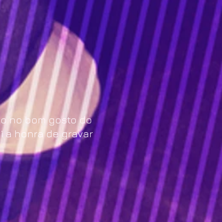
nfio no bom gosto do
i a honra de gravar