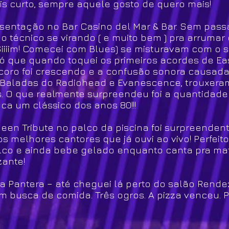
s curto, sempre aquele gosto de quero mais!
sentação no Bar Casino del Mar & Bar. Sem passa
 o técnico se virando ( e muito bem ) pra arruma
( Siiiim! Comecei com Blues) se misturavam com o
ó que quando toquei os primeiros acordes de Ea
e coro foi crescendo e a confusão sonora causa
.. Baladas do Radiohead e Evanescence, trouxera
sos. O que realmente surpreendeu foi a quantidad
a um clássico dos anos 80!!!
een Tribute no palco da piscina foi surpreendente
 melhores cantores que já ouvi ao vivo! Perfeito
lco e ainda bebe gelado enquanto canta pra matar
zante!
 a Pantera – até cheguei lá perto do salão Rende
 busca de comida. Três ogros. A pizza venceu. P