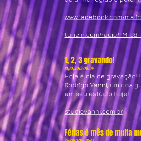
www.facebook.com/malic
tunein.com/radio/FM-88-
1, 2, 3 gravando!
13/10/2013 08:34
Hoje é dia de gravação!!!
Rodrigo Vanni, um dos gu
em seu estúdio hoje!
studiovanni.com.br
Férias é mês de muita mú
24/06/2013 16:47