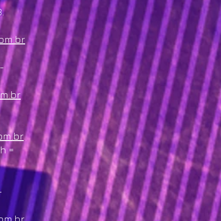
.
om.br
-
m.br
om.br
h =
-
om.br