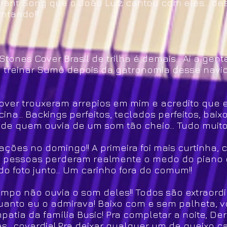
rant Song que o João Luiz cantou com eles... des
ntando!!!
tones Cover Brasil de trilha é demais... Ai a gent
u treinar Sumô depois da gatronomia desse navio
Cover trouxeram arrepios em mim e acredito que
cina... Backings perfeitos, teclados perfeitos, ba
e quem ouvia de um som tão cheio... Tudo muito
ações no domingo!! A primeira foi mais curtinha, 
 as pessoas perderam realmente o medo do piano
do foto junto... Um carinho fora do comum!!
empo não ouvia o som deles!! Todos são extraordi
anto eu o admirava! Baixo com e sem palheta, voz
mpatia da família Busic! Pra completar a noite, De
....covardia! Pra deixar qualquer um de queixo ca