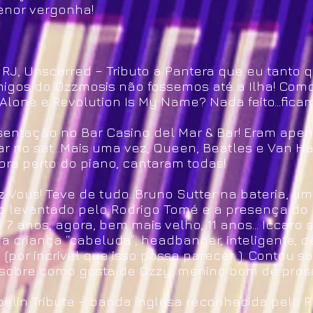
nor vergonha!
RJ, Unscarred – Tributo a Pantera que eu tanto qu
igos do Ozzmosis não fossemos até a Ilha! Como
Alone e Revolution Is My Name? Nada feito...fica
entação no Bar Casino del Mar & Bar! Eram apenas
r no set...Mais uma vez, Queen, Beatles e Van H
pra perto do piano, cantaram todas!
Vous! Teve de tudo...Bruno Sutter na bateria, um
ndo levantado pelo Rodrigo Tomé e a presença d
m 7 anos, agora, bem mais velho, 11 anos... Iccar
uma criança “cabeluda”, headbanger, inteligente,
por incrivel que isso possa parecer...). Contou s
sobre como gosta de Ozzy...menino bom de prosa
elin Tribute – banda inglesa reconhecida pelo R